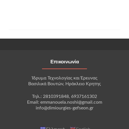
Επικοινωνία
Ίδρυμα Τεχνολογίας και Έρευνας
Βασιλικά Βουτών, Ηράκλειο Κρητης
Τηλ.: 2810391848, 6937161302
Email: emmanouela.noshi@gmail.com
info@dimiourgies-gefseon.gr